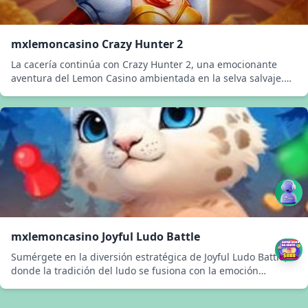
mxlemoncasino Crazy Hunter 2
La cacería continúa con Crazy Hunter 2, una emocionante
aventura del Lemon Casino ambientada en la selva salvaje.
Con gráficos de alta definición y efectos de sonido
envolventes, este juego ofrece una experiencia de caza única.
Encuentra tesoros ocultos, activa funciones especiales y gana
grandes premios. Accede con tu 'lemon casino login',
aprovecha el 'lemon casino bonus' y explora el 'casino lemon'.
Ideal para amantes de la aventura y la acción intensa.
mxlemoncasino Joyful Ludo Battle
Sumérgete en la diversión estratégica de Joyful Ludo Battle,
donde la tradición del ludo se fusiona con la emoción
moderna del Lemon Casino. Este juego combina elementos
clásicos con mecánicas innovadoras, ofreciendo múltiples