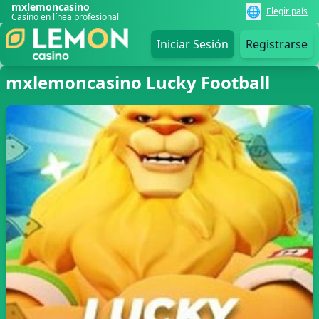
mxlemoncasino
🌐
Elegir país
Casino en línea profesional
Iniciar Sesión
Registrarse
mxlemoncasino Lucky Football