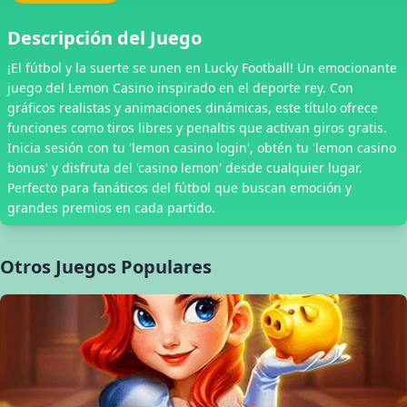
Descripción del Juego
¡El fútbol y la suerte se unen en Lucky Football! Un emocionante
juego del Lemon Casino inspirado en el deporte rey. Con
gráficos realistas y animaciones dinámicas, este título ofrece
funciones como tiros libres y penaltis que activan giros gratis.
Inicia sesión con tu 'lemon casino login', obtén tu 'lemon casino
bonus' y disfruta del 'casino lemon' desde cualquier lugar.
Perfecto para fanáticos del fútbol que buscan emoción y
grandes premios en cada partido.
Otros Juegos Populares